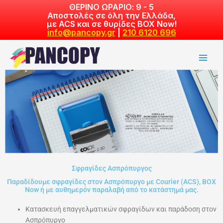
Skip
ΘΕΡΙΝΟ ΩΡΑΡΙΟ: 9 - 5
Αποστολές σε όλη την Ελλάδα,
to
με ACS και σε θυρίδες BOX Now!
content
info@pancopy.gr
|
210 6120 696
Σφραγίδες Ασπρόπυργος
Παραδίδουμε σφραγίδες στον Ασπρόπυργο με Courier (ACS), ΒΟΧ
Now ή με αυθημερόν παραλαβή από το κατάστημά μας.
Κατασκευή επαγγελματικών σφραγίδων και παράδοση στον
Ασπρόπυργο