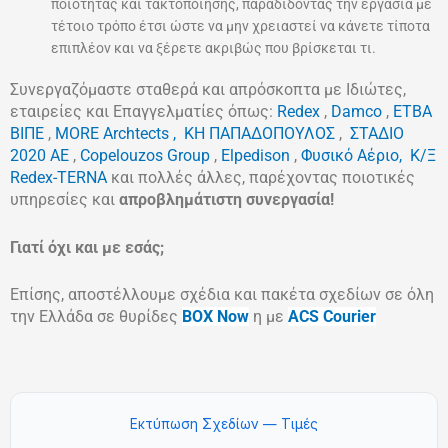
ποιότητας και τακτοποίησης, παραδίδοντας την εργασία με
τέτοιο τρόπο έτσι ώστε να μην χρειαστεί να κάνετε τίποτα
επιπλέον και να ξέρετε ακριβώς που βρίσκεται τι.
Συνεργαζόμαστε σταθερά και απρόσκοπτα με Ιδιώτες,
εταιρείες και Επαγγελματίες όπως:
Redex
,
Damco
,
ETBA
ΒΙΠΕ
,
MORE Archtects ,
ΚΗ ΠΑΠΑΔΟΠΟΥΛΟΣ
,
ΣΤΑΔΙΟ
2020 ΑΕ
,
Copelouzos Group
,
Elpedison
,
Φυσικό Αέριο,
Κ/Ξ
Redex-TERNA
και πολλές άλλες, παρέχοντας ποιοτικές
υπηρεσίες και
απροβλημάτιστη συνεργασία!
Γιατί όχι και με εσάς;
Επίση
ς, αποστέλλουμε σχέδια και πακέτα σχεδίων σε όλη
την Ελλάδα σε θυρίδες
BOX Now
η με
ACS Courier
Εκτύπωση Σχεδίων — Τιμές