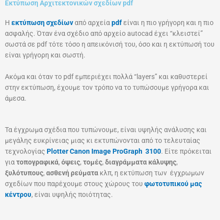
Εκτύπωση Αρχιτεκτονικών σχεδίων pdf
Η
εκτύπωση σχεδίων
από αρχεία
pdf
είναι η πιο γρήγορη και η πιο
ασφαλής. Όταν ένα σχέδιο από αρχείο autocad έχει “κλειστεί”
σωστά σε pdf τότε τόσο η απεικόνισή του, όσο και η εκτύπωσή του
είναι γρήγορη και σωστή.
Ακόμα και όταν το pdf εμπεριέχει πολλά “layers” και καθυστερεί
στην εκτύπωση, έχουμε τον τρόπο να το τυπώσουμε γρήγορα και
άμεσα.
Τα έγχρωμα σχέδια που τυπώνουμε, είναι υψηλής ανάλυσης και
μεγάλης ευκρίνειας μιας κι εκτυπώνονται από το τελευταίας
τεχνολογίας
Plotter Canon Image ProGraph 3100
. Είτε πρόκειται
για
τοπογραφικά
,
όψεις
,
τομές
,
διαγράμματα κάλυψης
,
ξυλότυπους
,
ασθενή ρεύματα
κλπ, η εκτύπωση των έγχρωμων
σχεδίων που παρέχουμε στους χώρους του
φωτοτυπικού μας
κέντρου
, είναι υψηλής ποιότητας.