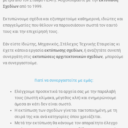
μέτρα από τον Σταθμό ΗΣΑΠ). Ασχολούμαστε με την
Εκτύπωση
Σχεδίων
από το 1999.
Εκτυπώνουμε σχέδια και εξυπηρετούμε καθημερινά, ιδιώτες και
επαγγελματίες
που θέλουν να παρουσιάσουν σωστά τον εαυτό
τους και την επιχείρησή τους.
Εάν είστε Ιδιώτης, Μηχανικός, Στέλεχος Τεχνικής Εταιρείας κι
έχετε κάποια εργασία
εκτύπωσης σχεδίων,
ή αναζητάτε συνεπή
συνεργάτη στις
εκτυπώσεις αρχιτεκτονικών σχεδίων
, μπορούμε
να συνεργαστούμε.
Γιατί να συνεργαστείτε με εμάς:
Eλέγχουμε προσεκτικά τα αρχεία σας με την παραλαβή
τους (σωστή κλίμακα, μέγεθος κλπ) και ενημερώνουμε
άμεσα αν κάτι δεν είναι σωστό.
H εκτύπωση των σχεδίων γίνεται τακτοποιημένη, με τη
σειρά της και ανά κατηγορίες όπου χρειάζεται.
Mετά την εκτύπωση θα κάνουμε τον απαραίτητο έλεγχο