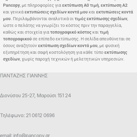
Pancopy
, με πληροφορίες για
εκτύπωση Α0 τιμή
,
εκτύπωση Α2
και γενικά
εκτυπώσεις σχεδίων κοντά μου
και
εκτυπώσεις κοντά
μου
. Περιλαμβάνονται αναλυτικά οι
τιμές εκτύπωσης σχεδίων
,
ώστε ο πελάτης να γνωρίζει το κόστος πριν την παραγγελία,
καθώς και στοιχεία για
τοπογραφικό κόστος
και
τιμή
τοπογραφικού
σε επίπεδο εκτύπωσης. Η σελίδα απευθύνεται σε
όσους αναζητούν
εκτύπωση σχεδίων κοντά μου
, με φυσική
εξυπηρέτηση και σαφή κοστολόγηση για κάθε τύπο
εκτύπωσης
σχεδίων
, χωρίς παροχή τεχνικών ή μελετητικών υπηρεσιών.
ΠΑΝΤΑΖΗΣ ΓΙΑΝΝΗΣ
Διονύσου 25-27, Μαρούσι 151 24
Τηλέφωνο: 21 0612 0696
email: info@pancopy.gr