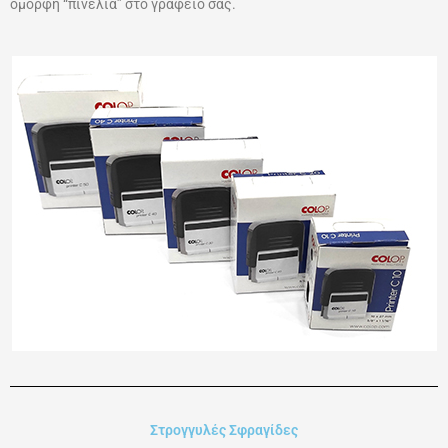
όμορφη “πινελιά” στο γραφείο σας.
Στρογγυλές Σφραγίδες