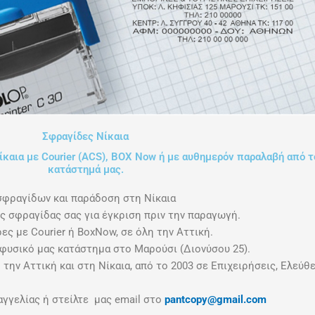
Σφραγίδες Νίκαια
καια με Courier (ACS), ΒΟΧ Now ή με αυθημερόν παραλαβή από τ
κατάστημά μας.
σφραγίδων και παράδοση στη Νίκαια
ς σφραγίδας σας για έγκριση πριν την παραγωγή.
ες με Courier ή BoxNow, σε όλη την Αττική.
φυσικό μας κατάστημα στο Μαρούσι (Διονύσου 25).
την Αττική και στη Νίκαια, από το 2003 σε Επιχειρήσεις, Ελεύθ
γελίας ή στείλτε μας email στο
pantcopy@gmail.com