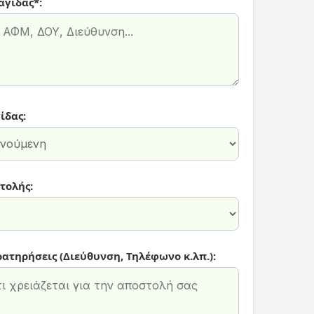
αγίδας*:
ίδας:
τολής:
ρατηρήσεις (Διεύθυνση, Τηλέφωνο κ.λπ.):