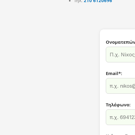
Τηλ.
210 6120696
Ονοματεπών
Email*:
Τηλέφωνο: