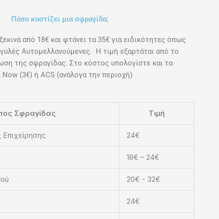
Πόσο κοστίζει μια σφραγίδα;
ξεκινά από 18€ και φτάνει τα 35€ για ειδικότητες όπως
γγυλές Αυτομελλανούμενες. Η τιμή εξαρτάται από το
ωση της σφραγίδας. Στο κόστος υπολογίστε και τα
Now (3€) ή ACS (ανάλογα την περιοχή)
πος Σφραγίδας
Τιμή
 Επιχείρησης
24€
18€ – 24€
κού
20€ - 32€
24€