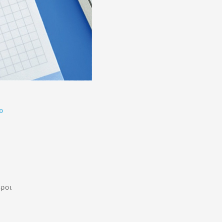
ο
εροι