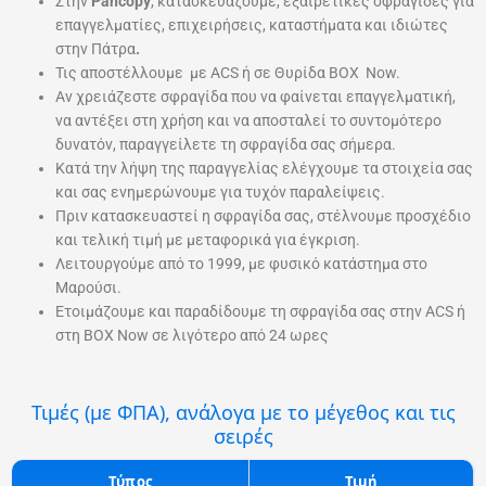
Στην
Pancopy
, κατασκευάζουμε, εξαιρετικές σφραγίδες για
επαγγελματίες, επιχειρήσεις, καταστήματα και ιδιώτες
στην Πάτρα
.
Τις αποστέλλουμε
με ACS ή σε Θυρίδα ΒΟΧ Now.
Aν χρειάζεστε σφραγίδα που να φαίνεται επαγγελματική,
να αντέξει στη χρήση και να αποσταλεί το συντομότερο
δυνατόν, παραγγείλετε τη σφραγίδα σας σήμερα.
Κατά την λήψη της παραγγελίας ελέγχουμε τα στοιχεία σας
και σας ενημερώνουμε για τυχόν παραλείψεις.
Πριν κατασκευαστεί η σφραγίδα σας, στέλνουμε προσχέδιο
και τελική τιμή με μεταφορικά για έγκριση.
Λειτουργούμε από το 1999, με φυσικό κατάστημα στο
Μαρούσι.
Ετοιμάζουμε και παραδίδουμε τη σφραγίδα σας στην ACS ή
στη BOX Now σε λιγότερο από 24 ωρες
Τιμές (με ΦΠΑ), ανάλογα με το μέγεθος και τις
σειρές
Τύπος
Τιμή