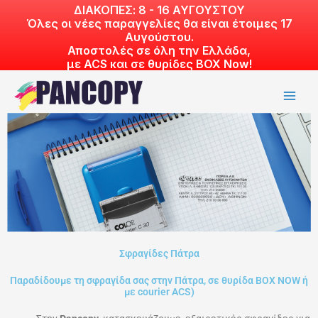
Skip
ΔΙΑΚΟΠΕΣ: 8 - 16 ΑΥΓΟΥΣΤΟΥ
Όλες οι νέες παραγγελίες θα είναι έτοιμες 17
to
Αυγούστου.
content
Αποστολές σε όλη την Ελλάδα,
με ACS και σε θυρίδες BOX Now!
info@pancopy.gr
|
210 6120 696
Σφραγίδες Πάτρα
Παραδίδουμε τη σφραγίδα σας στην Πάτρα, σε θυρίδα ΒΟΧ NOW ή
με courier ACS)