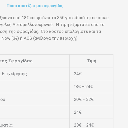
Πόσο κοστίζει μια σφραγίδα;
ξεκινά από 18€ και φτάνει τα 35€ για ειδικότητες όπως
γγυλές Αυτομελλανούμενες. Η τιμή εξαρτάται από το
ωση της σφραγίδας. Στο κόστος υπολογίστε και τα
Now (3€) ή ACS (ανάλογα την περιοχή)
πος Σφραγίδας
Τιμή
 Επιχείρησης
24€
18€ – 24€
κού
20€ - 32€
24€
λματία
23€ – 24€