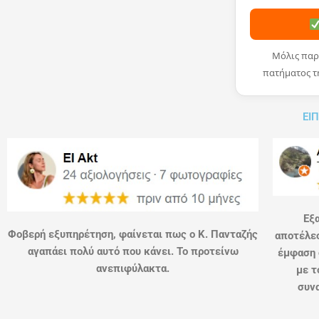
Μόλις παρ
πατήματος τ
ΕΙΠ
Εξα
Φοβερή εξυπηρέτηση, φαίνεται πως ο Κ. Πανταζής
αποτέλεσ
αγαπάει πολύ αυτό που κάνει. Το προτείνω
έμφαση 
ανεπιφύλακτα.
με τ
συνα