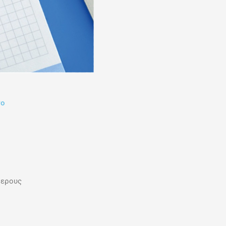
το
θερους