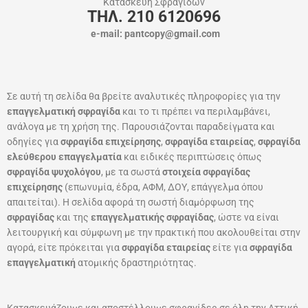
Κατασκευή Σφραγίδων
ΤΗΛ. 210 6120696
e-mail: pantcopy@gmail.com
Σε αυτή τη σελίδα θα βρείτε αναλυτικές πληροφορίες για την
επαγγελματική σφραγίδα
και το τι πρέπει να περιλαμβάνει,
ανάλογα με τη χρήση της. Παρουσιάζονται παραδείγματα και
οδηγίες για
σφραγίδα επιχείρησης
,
σφραγίδα εταιρείας
,
σφραγίδα
ελεύθερου επαγγελματία
και ειδικές περιπτώσεις όπως
σφραγίδα ψυχολόγου
, με τα σωστά
στοιχεία σφραγίδας
επιχείρησης
(επωνυμία, έδρα, ΑΦΜ, ΔΟΥ, επάγγελμα όπου
απαιτείται). Η σελίδα αφορά τη σωστή διαμόρφωση της
σφραγίδας
και της
επαγγελματικής σφραγίδας
, ώστε να είναι
λειτουργική και σύμφωνη με την πρακτική που ακολουθείται στην
αγορά, είτε πρόκειται για
σφραγίδα εταιρείας
είτε για
σφραγίδα
επαγγελματική
ατομικής δραστηριότητας.