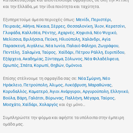
Κατασκευάζουμε και αποστέλλουμε σφραγίδες σε όλη την Αττική
και την Ελλάδα, με την ίδια ποιότητα και ταχύτητα.
Εξυπηρετούμε άμεσα περιοχές όπως:
Μενίδι
,
Περιστέρι
,
Πειραιάς
,
Αθήνα
,
Νίκαια
,
Σέρρες
,
Θεσσαλονίκη
,
Ίλιον
,
Κερατσίνι
,
Γλυφάδα
,
Καλλιθέα
,
Ρέντης
,
Αχαρνές
,
Κηφισιά
,
Νέο Ψυχικό
,
Μελίσσια
,
Βριλήσσια
,
Πεύκη
,
Ηλιούπολη
,
Χαλάνδρι
,
Αγία
Παρασκευή
,
Αιγάλεω
,
Νέα Ιωνία
,
Παλαιό Φάληρο
,
Ζωγράφου
,
Πεντέλη
,
Σαλαμίνα
,
Ταύρος
,
Χαϊδάρι
,
Πέτρου Ράλλη
,
Ευριπίδου
,
Εξάρχεια
,
Ακαδημίας
,
Σύνταγμα
,
Σόλωνος
,
Νέα Φιλαδέλφεια
,
Ωρωπός
,
Σπάτα
,
Κορωπί
,
Θηβών
,
Ομόνοια
.
Επίσης στέλνουμε τη σφραγίδα σας σε:
Νέα Σμύρνη
,
Νέο
Ηράκλειο
,
Πετρούπολη
,
Άλιμος
,
Λυκόβρυση
,
Μαραθώνας
,
Κορυδαλλός
,
Καματερό
,
Άγιοι Ανάργυροι
,
Αργυρούπολη
,
Ελληνικό
,
Βούλα
,
Βάρη
,
Γαλάτσι
,
Βύρωνας
,
Παλλήνη
,
Μέγαρα
,
Ταύρος
,
Μοσχάτο
,
Χαϊδάρι
,
Χολαργός
και όχι μόνο…
Συμπληρώστε την φόρμα και αφήστε τα υπόλοιπα στην έμπειρη
ομάδα μας.