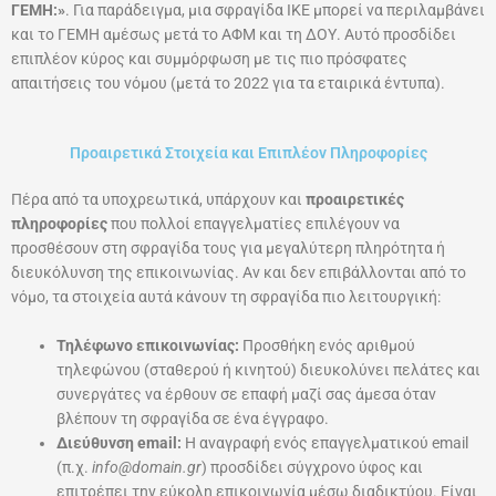
ΓΕΜΗ:»
. Για παράδειγμα, μια σφραγίδα ΙΚΕ μπορεί να περιλαμβάνει
και το ΓΕΜΗ αμέσως μετά το ΑΦΜ και τη ΔΟΥ. Αυτό προσδίδει
επιπλέον κύρος και συμμόρφωση με τις πιο πρόσφατες
απαιτήσεις του νόμου (μετά το 2022 για τα εταιρικά έντυπα).
Προαιρετικά Στοιχεία και Επιπλέον Πληροφορίες
Πέρα από τα υποχρεωτικά, υπάρχουν και
προαιρετικές
πληροφορίες
που πολλοί επαγγελματίες επιλέγουν να
προσθέσουν στη σφραγίδα τους για μεγαλύτερη πληρότητα ή
διευκόλυνση της επικοινωνίας. Αν και δεν επιβάλλονται από το
νόμο, τα στοιχεία αυτά κάνουν τη σφραγίδα πιο λειτουργική:
Τηλέφωνο επικοινωνίας:
Προσθήκη ενός αριθμού
τηλεφώνου (σταθερού ή κινητού) διευκολύνει πελάτες και
συνεργάτες να έρθουν σε επαφή μαζί σας άμεσα όταν
βλέπουν τη σφραγίδα σε ένα έγγραφο.
Διεύθυνση email:
Η αναγραφή ενός επαγγελματικού email
(π.χ.
info@domain.gr
) προσδίδει σύγχρονο ύφος και
επιτρέπει την εύκολη επικοινωνία μέσω διαδικτύου. Είναι