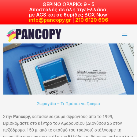
Skip
ΘΕΡΙΝΟ ΩΡΑΡΙΟ: 9 - 5
Αποστολές σε όλη την Ελλάδα,
to
με ACS και σε θυρίδες BOX Now!
content
info@pancopy.gr
|
210 6120 696
Σφραγίδα – Τι Πρέπει να Γράφει
Στην
Pancopy
, κατασκευάζουμε σφραγίδες από το 1999,
Βρισκόμαστε στο κέντρο του Αμαρουσίου (Διονύσου 25 στον
πεζόδρομο, 150 μ. από το σταθμό του τραίνου) στέλνουμε τη
σφραγίδα σας παντού σε όλη την Ελλάδα και ξέρουμε
πολύ καλά
τι