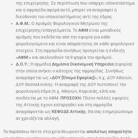
της επιχείρησης. Σε περίπτωση που υπάρχει υποκατάστημα
και η σφραγίδα αφορά αυτό, μπορεί να αναγραφεί η
διεύθυνση του υποκαταστήματος αντί της έδρας.
Α.Φ.Μ.:
Ο Αριθμός Φορολογικού Μητρώου της
επιχείρησης/επαγγελματία. Το
ΑΦΜ
είναι μοναδικός
αριθμός που εκδίδεται από την εφορία για κάθε
φορολογούμενο και είναι απαραίτητος σε κάθε φορολογικό
στοιχείο. Στη σφραγίδα συνήθως προηγείται η ένδειξη
«ΑΦΜ:»
και ακολουθούν τα 9 ψηφία του αριθμού.
Δ.Ο.Υ.:
Η αρμόδια
Δημόσια Οικονομική Υπηρεσία
(εφορία)
στην οποία ανήκει ο κάτοχος της σφραγίδας. Συνήθως
αναγράφεται ως
«ΔΟΥ [Όνομα Εφορίας]»
, π.χ.
ΔΟΥ Αθηνών
,
ΔΟΥ Θεσσαλονίκης
. Η αναγραφή της ΔΟΥ πιστοποιεί την
φορολογική έδρα (π.χ. Αθηνών, Κηφισιάς, κλπ) και
συνδέεται με το ΑΦΜ.
ΠΡΟΣΟΧΗ:
Πλέον πολλές εφορίες
της Αττικής έχουν καταργηθεί και στη σφραγίδα
αναγράφονται ως
ΚΕΦΟΔΕ Αττικής.
Θα σας ενημερώσουμε
αν χρειάζεται αλλαγή.
Τα παραπάνω πέντε στοιχεία θεωρούνται
απολύτως απαραίτητα