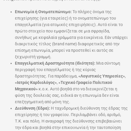
Επωνυμία ή Ονοματεπώνυμο:
Το πλήρες όνομα της
επιχείρησης (για εταιρείες) ή το ονοματεπώνυμο του
επαγγελματία (για ατομικές επιχειρήσεις). Αυτό είναι το
πρώτο στοιχείο που εμφανίζεται σε μια σφραγίδα,
συνήθως με κεφαλαία γράμματα για ευκρίνεια. Εάν υπάρχει
διακριτικός τίτλος (brand name) διαφορετικός από την
επίσημη επωνυμία, μπορεί να προστεθεί κι αυτός σε
ξεχωριστή γραμμή.
Επαγγελματική Δραστηριότητα (Ιδιότητα):
Μια σύντομη
περιγραφή του επαγγέλματος ή της κύριας
δραστηριότητας. Για παράδειγμα,
«Λογιστικές Υπηρεσίες»
,
«Ιατρός Καρδιολόγος»
,
«Τεχνικό Γραφείο Πολιτικού
Μηχανικού»
κ.ο.κ. Αυτό βοηθά στο να διευκρινίζεται η
φύση της δουλειάς σας, ειδικά αν η επωνυμία δεν είναι
επεξηγηματική από μόνη της.
Διεύθυνση (Έδρα):
Η ταχυδρομική διεύθυνση της έδρας της
επιχείρησης ή του γραφείου. Περιλαμβάνει οδό, αριθμό,
Τ.Κ. και πόλη. Η αναγραφή της διεύθυνσης επιβεβαιώνει
την έδρα και βοηθά στην επικοινωνία ή την ταυτοποίηση