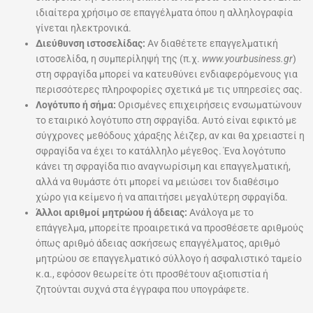
ιδιαίτερα χρήσιμο σε επαγγέλματα όπου η αλληλογραφία
γίνεται ηλεκτρονικά.
Διεύθυνση ιστοσελίδας:
Αν διαθέτετε επαγγελματική
ιστοσελίδα, η συμπερίληψή της (π.χ.
www.yourbusiness.gr
)
στη σφραγίδα μπορεί να κατευθύνει ενδιαφερόμενους για
περισσότερες πληροφορίες σχετικά με τις υπηρεσίες σας.
Λογότυπο ή σήμα:
Ορισμένες επιχειρήσεις ενσωματώνουν
το εταιρικό λογότυπο στη σφραγίδα. Αυτό είναι εφικτό με
σύγχρονες μεθόδους χάραξης λέιζερ, αν και θα χρειαστεί η
σφραγίδα να έχει το κατάλληλο μέγεθος. Ένα λογότυπο
κάνει τη σφραγίδα πιο αναγνωρίσιμη και επαγγελματική,
αλλά να θυμάστε ότι μπορεί να μειώσει τον διαθέσιμο
χώρο για κείμενο ή να απαιτήσει μεγαλύτερη σφραγίδα.
Άλλοι αριθμοί μητρώου ή άδειας:
Ανάλογα με το
επάγγελμα, μπορείτε προαιρετικά να προσθέσετε αριθμούς
όπως αριθμό άδειας ασκήσεως επαγγέλματος, αριθμό
μητρώου σε επαγγελματικό σύλλογο ή ασφαλιστικό ταμείο
κ.α., εφόσον θεωρείτε ότι προσθέτουν αξιοπιστία ή
ζητούνται συχνά στα έγγραφα που υπογράφετε.