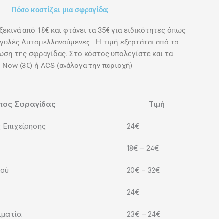
Πόσο κοστίζει μια σφραγίδα;
ξεκινά από 18€ και φτάνει τα 35€ για ειδικότητες όπως
γγυλές Αυτομελλανούμενες. Η τιμή εξαρτάται από το
ωση της σφραγίδας. Στο κόστος υπολογίστε και τα
Now (3€) ή ACS (ανάλογα την περιοχή)
πος Σφραγίδας
Τιμή
 Επιχείρησης
24€
18€ – 24€
κού
20€ - 32€
24€
λματία
23€ – 24€