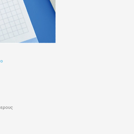
το
θερους