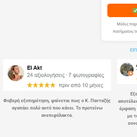
Μόλις παρ
πατήματος τ
ΕΙΠ
Εξα
Φοβερή εξυπηρέτηση, φαίνεται πως ο Κ. Πανταζής
αποτέλεσ
αγαπάει πολύ αυτό που κάνει. Το προτείνω
έμφαση 
ανεπιφύλακτα.
με τ
συνα